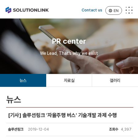
Contact us
EN
PR center
We Lead, That’s why we exist
뉴스
자료실
갤러리
뉴스
[기사] 솔루션링크 '자율주행 버스' 기술개발 과제 수행
솔루션링크
2019-12-04
조회수
4,397