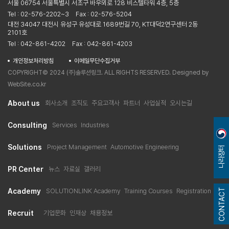
서울 06754 서울특별시 서초구 바우뫼로 128 비스텔타워 4층, 5층
Tel : 02-576-2202~3
Fax : 02-576-5204
대전 34047 대전시 유성구 유성대로 1689번길 70, KT대덕2연구센터 2동
2101호
Tel : 042-861-4202
Fax : 042-861-4203
개인정보처리방침
이메일무단수집거부
COPYRIGHT© 2024 (주)솔루션링크. ALL RIGHTS RESERVED. Designed by
WebSite.co.kr
About us
회사소개
조직도
주요고객사
파트너
사업실적
오시는길
Consulting
Services
Industries
Solutions
Project Management
Automotive Engineering
나라장터
PR Center
뉴스
자료실
갤러리
CONTACT
Academy
SOLUTIONLINK Academy
Training Courses
Registration
Recruit
기업문화
인재상
채용정보