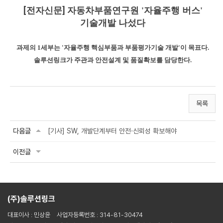
[전자신문]
자동차부품연구원 '자율주행 버스'
기술개발 나섰다
과제의 1세부는 '자율주행 핵심부품과 부품평가기술 개발'이 목표다.
솔루션링크가 주관과 안전설계 및 품질확보를 담당한
다.
목록
다음글
[기사] SW, 개발단계부터 안전·신뢰성 확보해야
이전글
(주)솔루션링크
대표이사 : 민상윤
사업자등록번호 : 314-81-30474