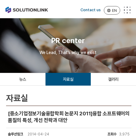
Contact us
EN
PR center
We Lead, That’s why we exist
뉴스
자료실
갤러리
자료실
[중소기업정보기술융합학회 논문지 2011]융합 소프트웨어의
품질의 특성, 개선 전략과 대안
솔루션링크
2014-04-24
조회수
3,975