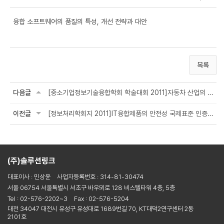
융합 소프트웨어의 품질의 특성, 개선 전략과 대안
목록
다음글
[중소기업정보기술융합학회 학술대회 2011]자동차 산업의 소프트웨어 기능 안전성 프로세...
이전글
[정보처리학회지 2011]IT융합제품의 안전성 국제표준 인증을 위한 소프트웨어 테스팅 ...
(주)솔루션링크
대표이사 : 민상윤
사업자등록번호 : 314-81-30474
서울 06754 서울특별시 서초구 바우뫼로 128 비스텔타워 4층, 5층
Tel : 02-576-2202~3
Fax : 02-576-5204
대전 34047 대전시 유성구 유성대로 1689번길 70, KT대덕2연구센터 2동
2101호