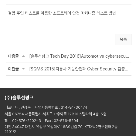
결함 주입 테스트를 이용한 소프트웨어 안전 메커니즘 테스트 방법
목록
다음글
[솔루션링크 Tech Day 2016]Automotive cybersecurity – Technologies, issues, and...
이전글
[SQMS 2015]자동차 기능안전과 Cyber Security 검증을 위한 소프트웨어 테스트 방법
(주)솔루션링크
대표이사 : 민상윤
사업자등록번호 : 314-81-30474
서울 06754 서울특별시 서초구 바우뫼로 128 비스텔타워 4층, 5층
Tel : 02-576-2202~3
Fax : 02-576-5204
대전 34047 대전시 유성구 유성대로 1689번길 70, KT대덕2연구센터 2동
2101호