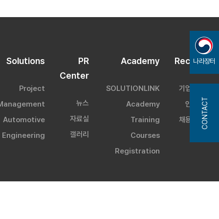
Solutions
PR
Academy
Recruit
나라장터
Center
Project
SOLUTIONLINK
기업문화
CONTACT
뉴스
Management
Academy
인재상
자료실
Automotive
Training
채용정보
갤러리
Engineering
Courses
Registration