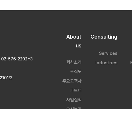
About
Consulting
us
Services
 : 02-576-2202~3
회사소개
Industries
조직도
2101호
주요고객사
파트너
사업실적
오시는길
d by WebSite.co.kr